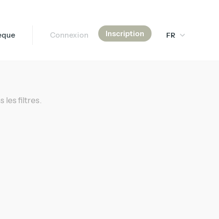
Inscription
hèque
Connexion
FR
Français
English
简体中文
les filtres.